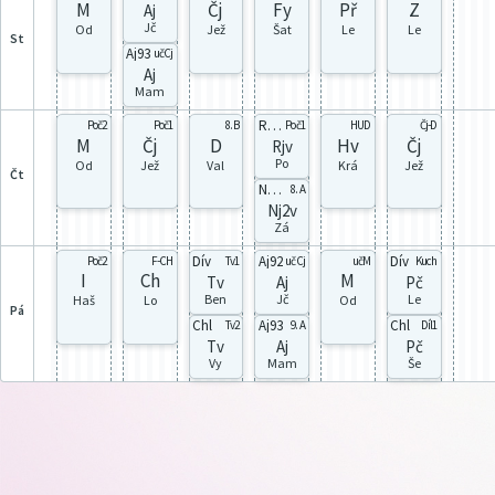
M
Čj
Fy
Př
Z
Aj
Jč
Od
Jež
Šat
Le
Le
st
Aj93
učCj
Aj
Mam
Rj91
Poč2
Poč1
8. B
Poč1
HUD
Čj-D
M
Čj
D
Hv
Čj
Rjv
Po
Od
Jež
Val
Krá
Jež
čt
Nj92
8. A
Nj2v
Zá
Dív
Aj92
Dív
Poč2
F-CH
Tv1
učCj
učM
Kuch
I
Ch
M
Tv
Aj
Pč
Ben
Jč
Le
Haš
Lo
Od
pá
Chl
Aj93
Chl
Tv2
9. A
Díl1
Tv
Aj
Pč
Vy
Mam
Še