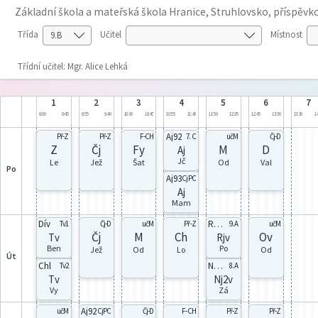
Základní škola a mateřská škola Hranice, Struhlovsko, příspěv
Třída
Učitel
Místnost
Třídní učitel: Mgr. Alice Lehká
1
2
3
4
5
6
7
8:00
8:45
8:55
9:40
10:00
10:45
10:55
11:40
11:50
12:35
12:45
13:30
13:30
14
Aj92
Př-Z
Př-Z
F-CH
7. C
učM
Čj-D
Z
Čj
Fy
M
D
Aj
Jč
Le
Jež
Šat
Od
Val
po
Aj93
CjPC
Aj
Mam
Dív
Rj91
Tv1
Čj-D
učM
Př-Z
9. A
učM
Čj
M
Ch
Ov
Tv
Rjv
Ben
Po
Jež
Od
Lo
Od
út
Chl
Nj92
Tv2
8. A
Tv
Nj2v
Vy
Zá
Aj92
učM
CjPC
Čj-D
F-CH
Př-Z
Př-Z