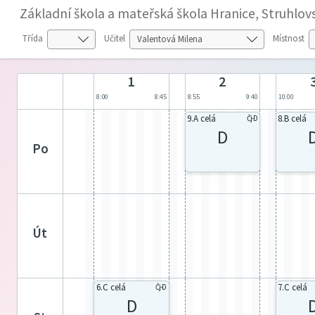
Základní škola a mateřská škola Hranice, Struhlov
Třída
Učitel
Místnost
1
2
8:00
8:45
8:55
9:40
10:00
9.A celá
8.B celá
Čj-D
D
po
út
6.C celá
7.C celá
Čj-D
D