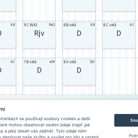
9.C Rj92
8.B celá
8.C celá
8. B
Poč2
8. B
8. C
D
Rjv
D
D
7.B celá
8.A celá
6.C
učM
Čj-D
D
D
D
mí
ránkách se používají soubory cookies a další
Sou
 které mohou obsahovat osobní údaje (např. jak
ky a jaký obsah vás zajímá). Tyto údaje nám
Podr
zlepšovat naše služby a vyvíjet pro Vás a ostatní