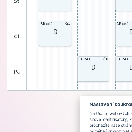
st
6.B celá
9.B celá
Kni1
D
čt
9.C celá
6.C celá
Čj-D
D
pá
Nastavení soukro
Na těchto webových st
síťové identifikátory,
procházíte naše strán
pomáhají provozovat a 