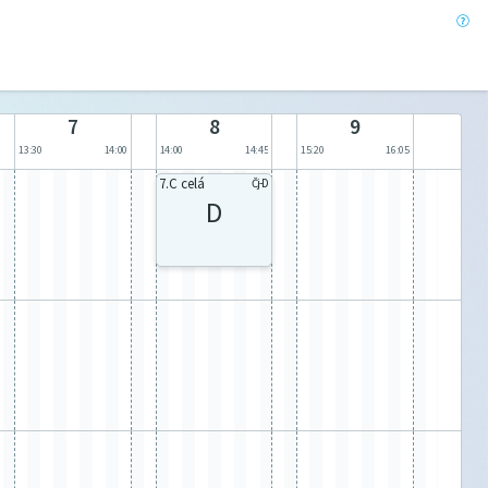
7
8
9
13:30
14:00
14:00
14:45
15:20
16:05
7.C celá
Čj-D
D