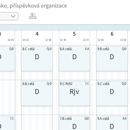
sko, příspěvková organizace
3
4
5
6
10:45
10:55
11:40
11:50
12:35
12:45
13:30
8.C celá
8.A celá
9.B celá
Čj-D
Čj-D
8. A
Čj-D
D
D
D
D
6.B celá
9.C Rj92
9.C celá
Čj-D
7. C
Čj-D
D
Rjv
D
7.B celá
9.A celá
7. C
Čj-D
9. A
D
D
D