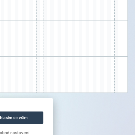
hlasím se vším
obné nastavení