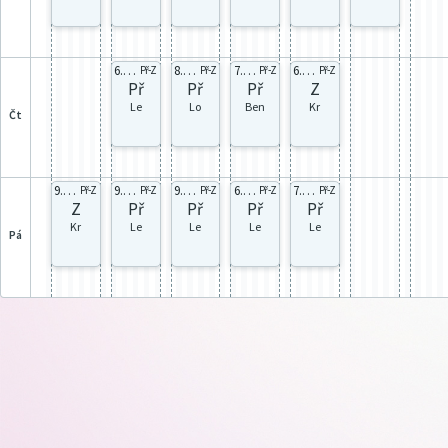
6.B celá
8.B celá
7.B celá
6.A celá
Př-Z
Př-Z
Př-Z
Př-Z
Př
Př
Př
Z
Le
Lo
Ben
Kr
čt
9.C celá
9.A celá
9.C celá
6.C celá
7.A celá
Př-Z
Př-Z
Př-Z
Př-Z
Př-Z
Z
Př
Př
Př
Př
Kr
Le
Le
Le
Le
pá