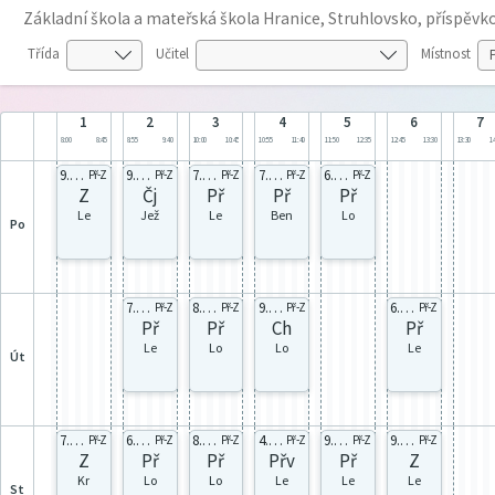
Základní škola a mateřská škola Hranice, Struhlovsko, příspěv
Třída
Učitel
Místnost
1
2
3
4
5
6
7
8:00
8:45
8:55
9:40
10:00
10:45
10:55
11:40
11:50
12:35
12:45
13:30
13:30
14
9.B celá
9.B celá
7.A celá
7.B celá
6.A celá
Př-Z
Př-Z
Př-Z
Př-Z
Př-Z
Z
Čj
Př
Př
Př
Le
Jež
Le
Ben
Lo
po
7.C celá
8.A celá
9.B celá
6.B celá
Př-Z
Př-Z
Př-Z
Př-Z
Př
Př
Ch
Př
Le
Lo
Lo
Le
út
7.B celá
6.A celá
8.C celá
4.B celá
9.B celá
9.B celá
Př-Z
Př-Z
Př-Z
Př-Z
Př-Z
Př-Z
Z
Př
Př
Přv
Př
Z
Kr
Lo
Lo
Le
Le
Le
st