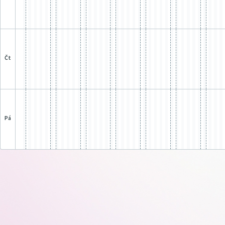
čt
pá