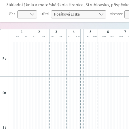
Základní škola a mateřská škola Hranice, Struhlovsko, příspěv
Třída
Učitel
Místnost
1
2
3
4
5
6
7
8:00
8:45
8:55
9:40
10:00
10:45
10:55
11:40
11:50
12:35
12:45
13:30
13:30
14
po
út
st