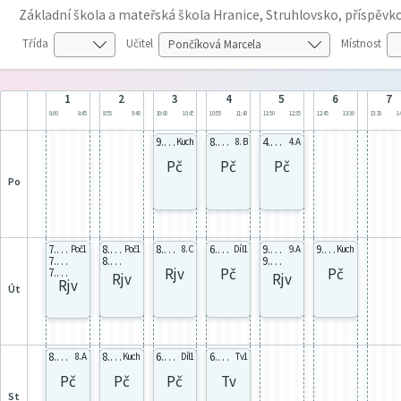
Základní škola a mateřská škola Hranice, Struhlovsko, příspěv
Třída
Učitel
Místnost
1
2
3
4
5
6
7
8:00
8:45
8:55
9:40
10:00
10:45
10:55
11:40
11:50
12:35
12:45
13:30
13:30
14
9.C Dív
8.B 8Bd2
4.A celá
Kuch
8. B
4. A
Pč
Pč
Pč
po
7.A Rj7
8.A Rj81
8.C RJ82
6.C Dív
9.A Rj91
9.A Dív
Poč1
Poč1
8. C
Díl1
9. A
Kuch
7.B Rj7
8.B Rj81
9.B Rj91
Rjv
Pč
Pč
7.C Rj7
Rjv
Rjv
Rjv
út
8.A 8Ad2
8.C Dív
6.A Dív
6.A Dív
8. A
Kuch
Díl1
Tv1
Pč
Pč
Pč
Tv
st