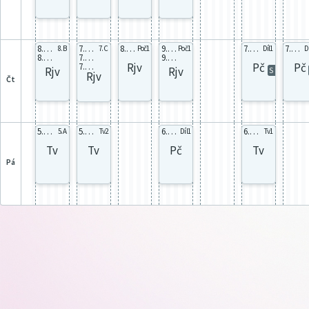
8.A Rj81
7.A Rj7
8.C RJ82
9.A Rj91
7.C Dív
7.C Dív
8. B
7. C
Poč1
Poč1
Díl1
Dí
8.B Rj81
7.B Rj7
9.B Rj91
Rjv
Pč
Pč
7.C Rj7
Rjv
Rjv
S
Rjv
čt
5.A celá
5.A celá
6.B Dív
6.A Dív
5. A
Tv2
Díl1
Tv1
Tv
Tv
Pč
Tv
pá