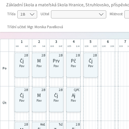
Základní škola a mateřská škola Hranice, Struhlovsko, příspěv
Třída
Učitel
Místnost
Třídní učitel: Mgr. Monika Pavelková
1
2
3
4
5
6
7
8:00
8:45
8:55
9:40
10:00
10:45
10:55
11:40
11:50
12:35
12:45
13:30
13:30
14
2. B
2. B
2. B
2. B
2. B
Čj
M
Prv
Pč
Čj
Pav
Pav
Pav
Pav
Pav
po
2. B
2. B
2. B
CjPC
Čj
M
Čj
Aj
Pav
Pav
Pav
Pav
út
2. B
Kni1
Tv2
2. B