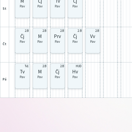
M
Čj
Tv
Čj
Pav
Pav
Pav
Pav
st
2. B
2. B
2. B
2. B
2. B
Čj
M
Prv
Čj
Vv
Pav
Pav
Pav
Pav
Pav
čt
Tv1
2. B
2. B
HUD
Tv
M
Čj
Hv
Pav
Pav
Pav
Pav
pá