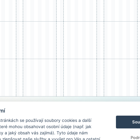
mí
ránkách se používají soubory cookies a další
Sou
 které mohou obsahovat osobní údaje (např. jak
ky a jaký obsah vás zajímá). Tyto údaje nám
Podr
zlepšovat naše služby a vyvíjet pro Vás a ostatní