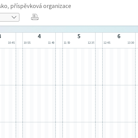
sko, příspěvková organizace
3
4
5
6
10:45
10:55
11:40
11:50
12:35
12:45
13:30