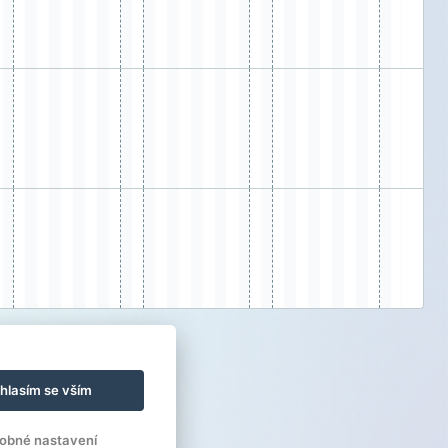
hlasím se vším
obné nastavení