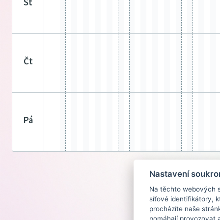
st
čt
pá
Nastavení soukro
Na těchto webových st
síťové identifikátory,
procházíte naše strán
pomáhají provozovat a 