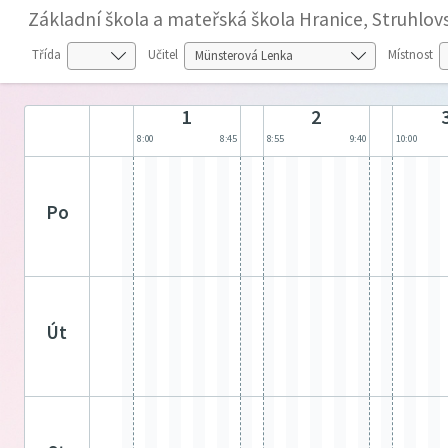
Základní škola a mateřská škola Hranice, Struhlov
Třída
Učitel
Místnost
1
2
8:00
8:45
8:55
9:40
10:00
po
út