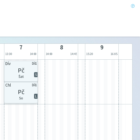
7
8
9
13:30
14:00
14:00
14:45
15:20
16:05
Dív
Díl1
Pč
S
Šat
Chl
Díl1
Pč
L
So