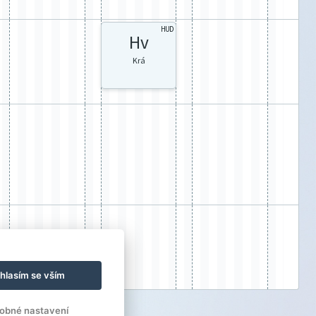
HUD
Hv
Krá
hlasím se vším
obné nastavení