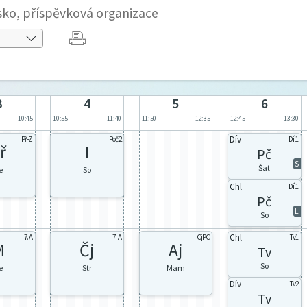
sko, příspěvková organizace
3
4
5
6
10:45
10:55
11:40
11:50
12:35
12:45
13:30
Dív
Př-Z
Poč2
Díl1
ř
I
Pč
S
Šat
e
So
Chl
Díl1
Pč
L
So
Chl
7. A
7. A
CjPC
Tv1
M
Čj
Aj
Tv
So
e
Str
Mam
Dív
Tv2
Tv