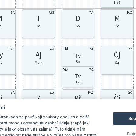
Haš
7. A
Poč2
7. A
Poč2
M
I
D
M
e
So
So
Že
Chl
F-CH
7. A
Tv1
7. A
y
Aj
Čj
Tv
So
at
Mam
Str
Dív
Tv2
Tv
Haš
7. A
7. A
Př-Z
Čj-D
j
Z
Př
Čj
tr
Kr
Le
Str
mí
ránkách se používají soubory cookies a další
Sou
 které mohou obsahovat osobní údaje (např. jak
ky a jaký obsah vás zajímá). Tyto údaje nám
Podr
zlepšovat naše služby a vyvíjet pro Vás a ostatní