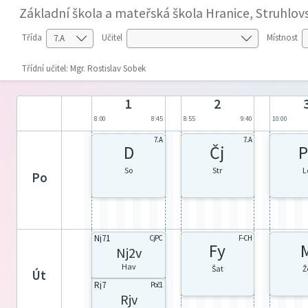
Základní škola a mateřská škola Hranice, Struhlov
Třída
Učitel
Místnost
Třídní učitel: Mgr. Rostislav Sobek
1
2
8:00
8:45
8:55
9:40
10:00
7. A
7. A
D
Čj
P
So
Str
L
po
Nj71
CjPC
F-CH
Fy
Nj2v
Hav
Šat
Ž
út
Rj7
Poč1
Rjv