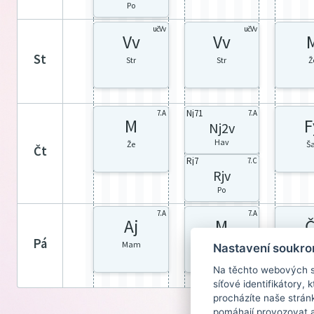
Po
učVv
učVv
Vv
Vv
st
Str
Str
Ž
Nj71
7. A
7. A
M
F
Nj2v
Hav
Že
Š
čt
Rj7
7. C
Rjv
Po
7. A
7. A
Aj
M
Č
pá
Mam
Že
S
Nastavení soukro
Na těchto webových st
síťové identifikátory,
procházíte naše strán
pomáhají provozovat a 