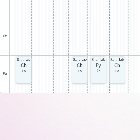
čt
8.B 8B2
8.C 8C2
8.C 8C2
8.B 8B1
Lab
Lab
Lab
Lab
Ch
Ch
Fy
Ch
Lo
Lo
Že
Lo
pá