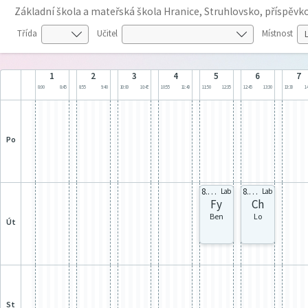
Základní škola a mateřská škola Hranice, Struhlovsko, příspěv
Třída
Učitel
Místnost
1
2
3
4
5
6
7
8:00
8:45
8:55
9:40
10:00
10:45
10:55
11:40
11:50
12:35
12:45
13:30
13:30
14
po
8.A 8A2
8.A 8A2
Lab
Lab
Fy
Ch
Ben
Lo
út
st