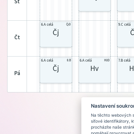
st
6.A celá
9.C celá
Čj-D
Čj
Č
čt
6.A celá
6.A celá
7.B celá
8. B
HUD
Čj
Hv
H
pá
Nastavení soukro
Na těchto webových st
síťové identifikátory,
procházíte naše strán
pomáhají provozovat a 