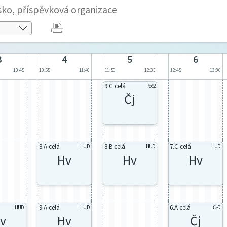
sko, příspěvková organizace
3
4
5
6
10:45
10:55
11:40
11:50
12:35
12:45
13:30
9.C celá
Poč2
Čj
8.A celá
8.B celá
7.C celá
HUD
HUD
HUD
Hv
Hv
Hv
9.A celá
6.A celá
HUD
HUD
Čj-D
v
Hv
Čj