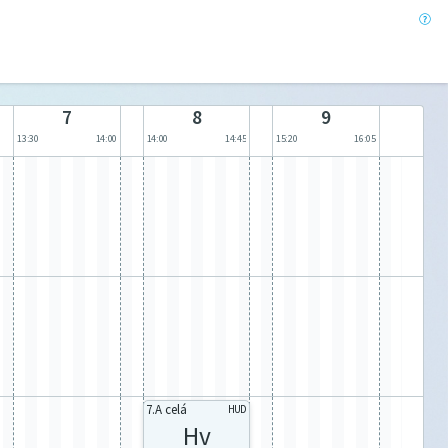
7
8
9
13:30
14:00
14:00
14:45
15:20
16:05
7.A celá
HUD
Hv