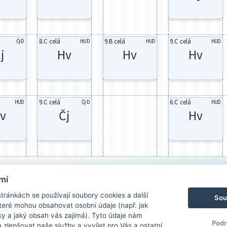
8.C celá
9.B celá
9.C celá
Čj-D
HUD
HUD
HUD
j
Hv
Hv
Hv
9.C celá
6.C celá
HUD
Čj-D
HUD
v
Čj
Hv
mí
ránkách se používají soubory cookies a další
Sou
 které mohou obsahovat osobní údaje (např. jak
ky a jaký obsah vás zajímá). Tyto údaje nám
Podr
zlepšovat naše služby a vyvíjet pro Vás a ostatní