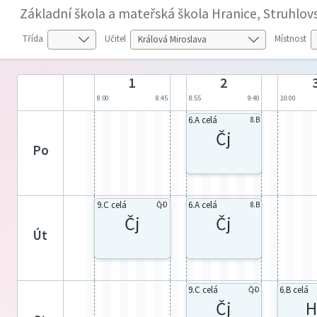
Základní škola a mateřská škola Hranice, Struhlov
Třída
Učitel
Místnost
1
2
8:00
8:45
8:55
9:40
10:00
6.A celá
8. B
Čj
po
9.C celá
6.A celá
Čj-D
8. B
Čj
Čj
út
9.C celá
6.B celá
Čj-D
Čj
H