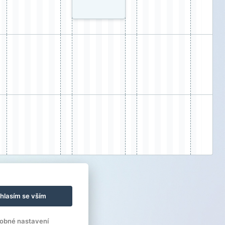
hlasím se vším
obné nastavení