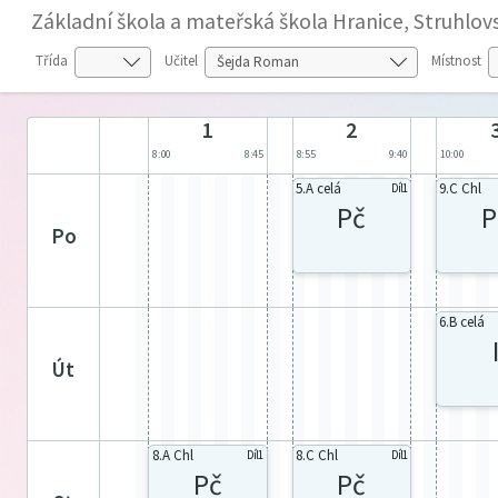
Základní škola a mateřská škola Hranice, Struhlov
Třída
Učitel
Místnost
1
2
8:00
8:45
8:55
9:40
10:00
5.A celá
9.C Chl
Díl1
Pč
P
po
6.B celá
út
8.A Chl
8.C Chl
Díl1
Díl1
Pč
Pč