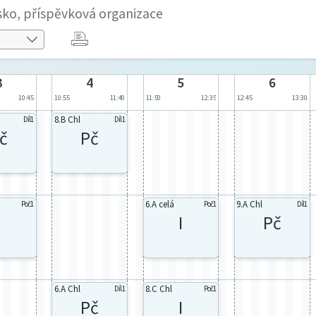
sko, příspěvková organizace
3
4
5
6
10:45
10:55
11:40
11:50
12:35
12:45
13:30
8.B Chl
Díl1
Díl1
č
Pč
6.A celá
9.A Chl
Poč1
Poč1
Díl1
I
I
Pč
6.A Chl
8.C Chl
Díl1
Poč1
Pč
I