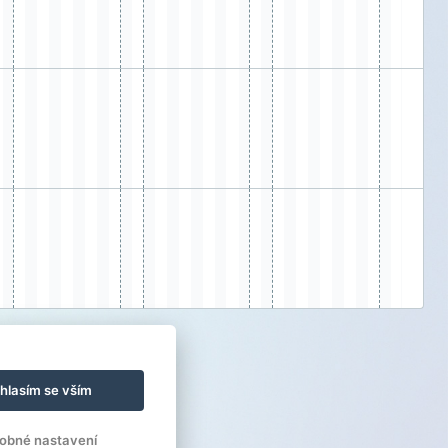
hlasím se vším
obné nastavení