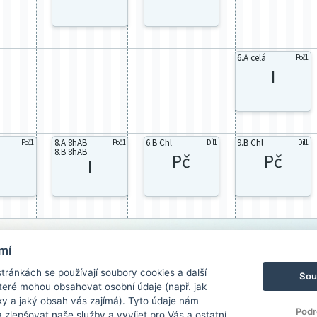
6.A celá
Poč1
I
8.A 8hAB
6.B Chl
9.B Chl
Poč1
Poč1
Díl1
Díl1
8.B 8hAB
I
Pč
Pč
I
mí
ránkách se používají soubory cookies a další
Sou
 které mohou obsahovat osobní údaje (např. jak
ky a jaký obsah vás zajímá). Tyto údaje nám
Podr
zlepšovat naše služby a vyvíjet pro Vás a ostatní