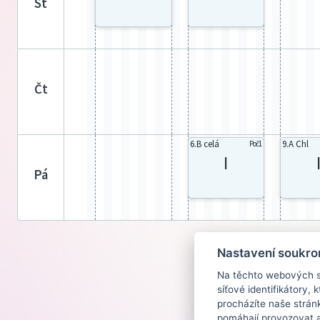
st
čt
6.B celá
9.A Chl
Poč1
I
pá
Nastavení soukro
Na těchto webových st
síťové identifikátory,
procházíte naše strán
pomáhají provozovat a 