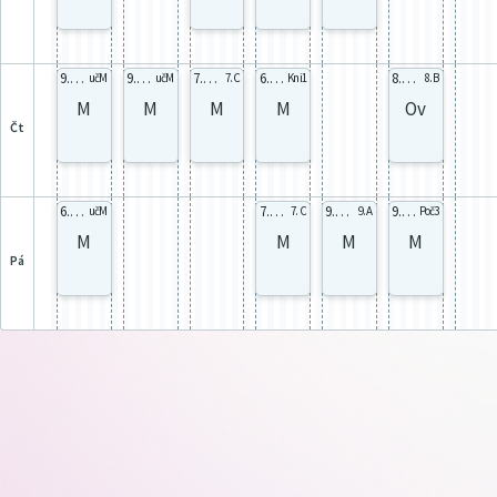
9.A celá
9.C celá
7.C celá
6.B celá
8.B celá
učM
učM
7. C
Kni1
8. B
M
M
M
M
Ov
čt
6.B celá
7.C celá
9.A celá
9.C celá
učM
7. C
9. A
Poč3
M
M
M
M
pá