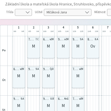
Základní škola a mateřská škola Hranice, Struhlovsko, příspěv
Třída
Učitel
Místnost
1
2
3
4
5
6
7
8:00
8:45
8:55
9:40
10:00
10:45
10:55
11:40
11:50
12:35
12:45
13:30
13:30
14
7.C celá
6.B celá
9.C celá
9.A celá
8.A celá
7. C
učM
učM
9. A
8. A
M
M
M
M
Ov
po
6.B celá
9.A celá
9.C celá
7.C celá
učM
9. A
Čj-D
učM
M
M
M
M
út
9.A celá
9.C celá
6.B celá
7.C celá
9. A
8. B
Kni1
učM
M
M
M
M
st