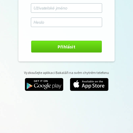
Přihlásit
Vyzkoušejte aplikaci Bakaláři na svém chytrém telefonu